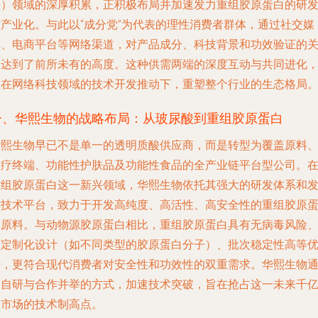
酸）领域的深厚积累，正积极布局并加速发力重组胶原蛋白的研
与产业化。与此以“成分党”为代表的理性消费者群体，通过社交媒
体、电商平台等网络渠道，对产品成分、科技背景和功效验证的
注达到了前所未有的高度。这种供需两端的深度互动与共同进化
正在网络科技领域的技术开发推动下，重塑整个行业的生态格局
一、华熙生物的战略布局：从玻尿酸到重组胶原蛋白
华熙生物早已不是单一的透明质酸供应商，而是转型为覆盖原料
医疗终端、功能性护肤品及功能性食品的全产业链平台型公司。
重组胶原蛋白这一新兴领域，华熙生物依托其强大的研发体系和
酵技术平台，致力于开发高纯度、高活性、高安全性的重组胶原
白原料。与动物源胶原蛋白相比，重组胶原蛋白具有无病毒风险
可定制化设计（如不同类型的胶原蛋白分子）、批次稳定性高等
势，更符合现代消费者对安全性和功效性的双重需求。华熙生物
过自研与合作并举的方式，加速技术突破，旨在抢占这一未来千
级市场的技术制高点。