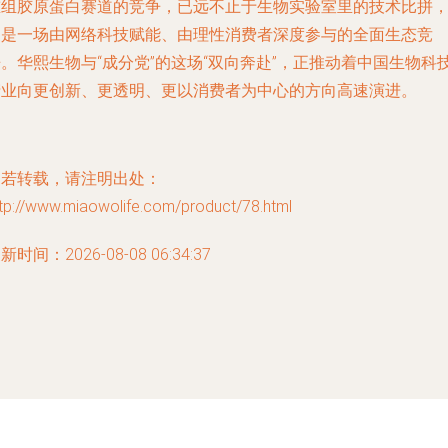
重组胶原蛋白赛道的竞争，已远不止于生物实验室里的技术比拼
更是一场由网络科技赋能、由理性消费者深度参与的全面生态竞
。华熙生物与“成分党”的这场“双向奔赴”，正推动着中国生物科
产业向更创新、更透明、更以消费者为中心的方向高速演进。
如若转载，请注明出处：
tp://www.miaowolife.com/product/78.html
新时间：2026-08-08 06:34:37