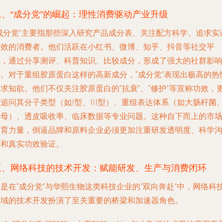
二、“成分党”的崛起：理性消费驱动产业升级
“成分党”主要指那些深入研究产品成分表、关注配方科学、追求实
功效的消费者。他们活跃在小红书、微博、知乎、抖音等社交平
台，通过分享测评、科普知识、比较成分，形成了强大的社群影
力。对于重组胶原蛋白这样的高新成分，“成分党”表现出极高的热
求知欲。他们不仅关注胶原蛋白的“抗衰”、“修护”等宣称功效，
追问其分子类型（如I型、III型）、重组表达体系（如大肠杆菌
酵母）、透皮吸收率、临床数据等专业问题。这种自下而上的市
教育力量，倒逼品牌和原料企业必须更加注重研发透明度、科学
通和真实功效验证。
三、网络科技的技术开发：赋能研发、生产与消费闭环
是在“成分党”与华熙生物这类科技企业的“双向奔赴”中，网络科
领域的技术开发扮演了至关重要的桥梁和加速器角色。