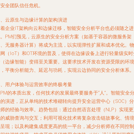
的安全团队信任危机。
三、云原生与边缘计算的架构演进
随着企业IT架构向云和边缘迁移，智能安全分析平台也必须随之进
化。PM们预见，云原生的安全分析方案（如基于容器的微服务架
构、无服务器计算）将成为主流，以实现弹性扩展和成本优化。
网（IoT）和OT环境的普及，使得在边缘设备上进行轻量级实时
析（边缘智能）变得至关重要。这要求技术开发在资源受限的环
中，平衡分析能力、延迟与功耗，实现云边协同的安全分析体系
四、用户体验与运营效率的终极考量
PM的本质出发，任何技术的发展最终要服务于“人”。智能安全
析的演进，正从单纯的技术堆砌转向提升安全运营中心（SOC）分
析师的经验与效率。趋势包括：通过自然语言处理（NLP）实现更
观的威胁查询与交互；利用可视化技术将复杂攻击链故事化、情
化呈现；以及构建集成度更高的统一平台，减少分析师在不同控