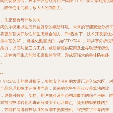
台间的切换疲劳。技术开发必须将用户体验（UX）设计原则深度
入，降低使用门槛，放大人的判断力。
五、生态整合与开放协同
封闭的系统难以适应日益复杂的威胁环境。未来的智能安全分析
台将更加强调开放性和生态整合能力。PM视角下，技术开发需优
供丰富的API、标准化数据接口（如STIX/TAXII）和共享分析模
的能力，以便与第三方工具、威胁情报供应商及业界联盟无缝集
成。这种协同生态能够汇聚集体智慧，形成更强大的整体防御能
力。
**
019 RSAC上的探讨揭示，智能安全分析的发展已进入深水区。
于产品经理和技术开发者而言，未来的竞争将不仅仅是算法的比
拼，更是对数据、架构、用户体验及生态构建能力的综合考验。
有将前沿技术转化为真正解决安全运营痛点、提升防御效能的产
品，方能在网络科技领域的浪潮中把握先机，守护数字世界的未