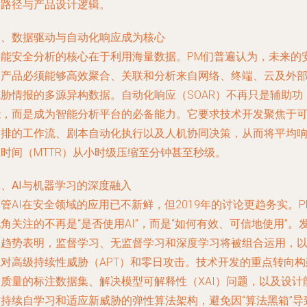
发路径与产品设计逻辑。
一、数据驱动与自动化响应成为核心
智能安全分析的核心在于利用海量数据。PM们普遍认为，未来的
全产品必须能够高效聚合、关联和分析来自网络、终端、云及外
威胁情报的多源异构数据。自动化响应（SOAR）不再只是辅助功
能，而是成为智能分析平台的必备能力。它要求技术开发聚焦于
编排的工作流、剧本自动化执行以及人机协同决策，从而将平均
时间（MTTR）从小时级压缩至分钟甚至秒级。
、AI与机器学习的深度融入
管AI在安全领域的应用已不新鲜，但2019年的讨论更趋务实。P
角关注的不再是“是否使用AI”，而是“如何有效、可信地使用”。
展趋势表明，监督学习、无监督学习和深度学习将被组合运用，
应对高级持续性威胁（APT）和零日攻击。技术开发的重点转向构
高质量的标注数据集、解决模型可解释性（XAI）问题，以及设计
够持续自学习和适应新威胁的弹性算法架构，避免因“算法黑箱”导